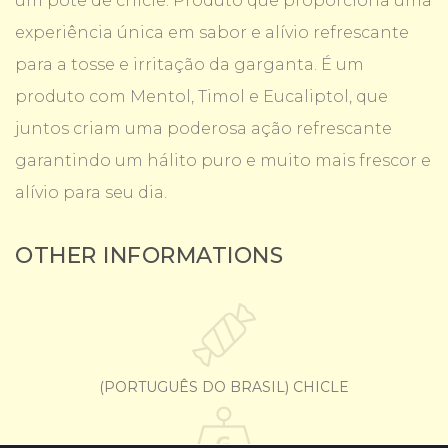
um pote de chicle. Produto que proporciona uma
experiência única em sabor e alívio refrescante
para a tosse e irritação da garganta. É um
produto com Mentol, Timol e Eucaliptol, que
juntos criam uma poderosa ação refrescante
garantindo um hálito puro e muito mais frescor e
alívio para seu dia.
OTHER INFORMATIONS
(PORTUGUÊS DO BRASIL) CHICLE