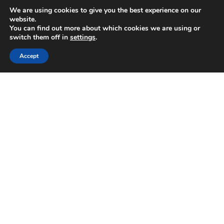
We are using cookies to give you the best experience on our
website.
(PORTUGUÊS DO BRASIL) 400G
You can find out more about which cookies we are using or
switch them off in
settings
.
Accept
(PORTUGUÊS DO BRASIL) NÃO CONTÉM GLÚTEN
OTHER FLAVORS
(PORTUGUÊS DO BRASIL) MENTA
(Português do
Brasil) Freegells
Pro
Flavor (Português do Brasil)
Menta