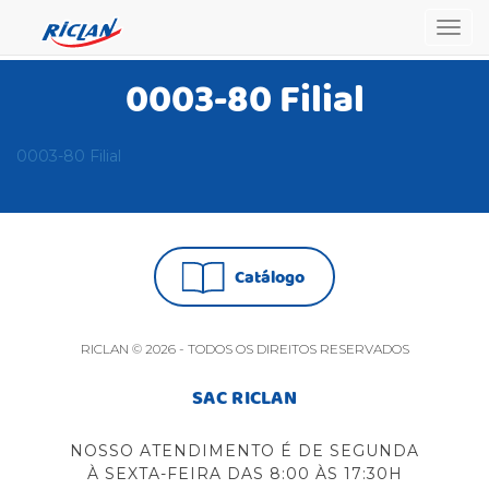
Togg
navig
0003-80 Filial
0003-80 Filial
Catálogo
RICLAN © 2026 - TODOS OS DIREITOS RESERVADOS
SAC RICLAN
NOSSO ATENDIMENTO É DE SEGUNDA
À SEXTA-FEIRA DAS 8:00 ÀS 17:30H