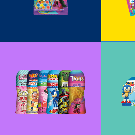
Bala Roll-on
Hu
+