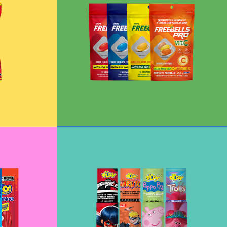
Drops Freegells Pro
uto
+
 15g
Dulce líquido en spray
+