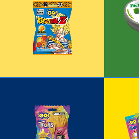
(Português do Brasil) Go Jelly
(Português
Dragon Ball Z
+
Go 
Go Jelly Trolls
+