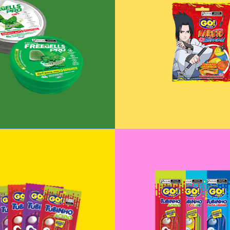
 do Brasil) Freegells
Go Jelly Nar
Pro
+
+
Jelly: Tubo 70g
Go Jelly: Tubo
+
+