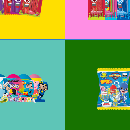
evo Sorpresa
Pirulito Maxxi Luc
+
+