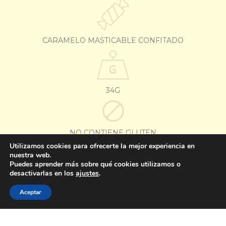
CARAMELO MASTICABLE CONFITADO
34G
NO CONTIENE GLUTEN
Utilizamos cookies para ofrecerte la mejor experiencia en
nuestra web.
Puedes aprender más sobre qué cookies utilizamos o
OTROS SABORES
desactivarlas en los
ajustes
.
Aceptar
SURTIDO
MENTA
TUTTI-FRUTTI
MANZANA VERDE
YOGUR DE FRESA