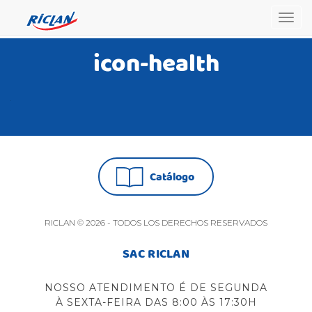
Togg
navig
icon-health
Catálogo
RICLAN © 2026 - TODOS LOS DERECHOS RESERVADOS
SAC RICLAN
NOSSO ATENDIMENTO É DE SEGUNDA
À SEXTA-FEIRA DAS 8:00 ÀS 17:30H